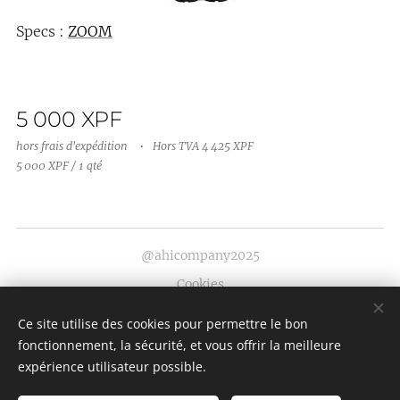
Specs :
ZOOM
5 000
XPF
hors frais d'expédition
Hors TVA 4 425 XPF
5 000 XPF / 1 qté
@ahicompany2025
Cookies
Langues
Ce site utilise des cookies pour permettre le bon
fonctionnement, la sécurité, et vous offrir la meilleure
English
Français
expérience utilisateur possible.