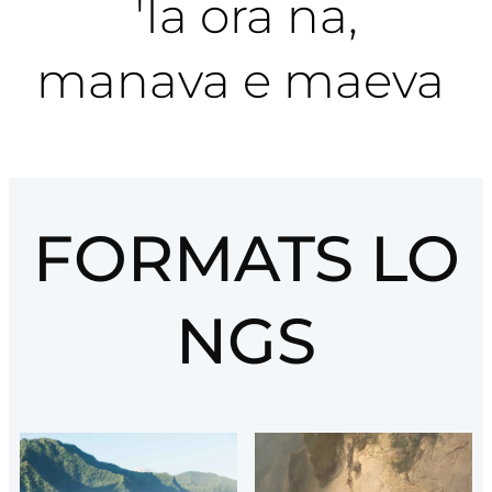
'Ia ora na,
manava e maeva
FORMATS
LO
NGS