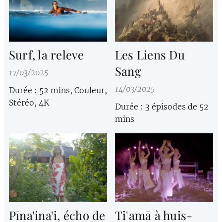
Surf, la releve
Les Liens Du
Sang
17/03/2025
14/03/2025
Durée : 52 mins, Couleur,
Stéréo, 4K
Durée : 3 épisodes de 52
mins
Pīna'ina'i, écho de
Ti'amā à huis-