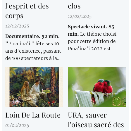
l'esprit et des
clos
corps
12/02/2025
12/02/2025
Spectacle vivant.
85
min.
Le thème choisi
Documentaire. 52 min.
pour cette édition de
"
Pīna'ina'i " fête ses 10
Pīna'ina'i 2022 est
ans d'existence, passant
Ti'amā
, entre
de 100 spectateurs à la
enfermement et liberté.
1ère édition en 2011 au
Des tableaux qui
millier de personnes à la
soulèvent la question
dernière édition de 2024.
d'identité et de libertés.
Né du tryptique
littérature autochtone,
danse et musique ; «
Pīna'ina'i » s'impose un
Loin De La Route
URA, sauver
peu plus chaque année
l'oiseau sacré des
comme un évènement
01/02/2025