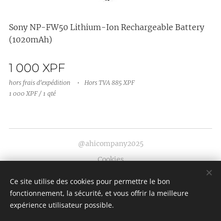
Sony NP-FW50 Lithium-Ion Rechargeable Battery
(1020mAh)
1 000
XPF
hors frais d'expédition
Hors TVA 885 XPF
1 000 XPF / 1 qté
@ahicompany2025
Cookies
Langues
Ce site utilise des cookies pour permettre le bon
fonctionnement, la sécurité, et vous offrir la meilleure
English
Français
expérience utilisateur possible.