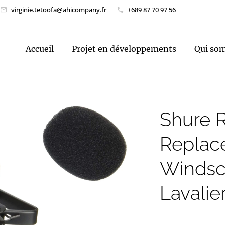
virginie.tetoofa@ahicompany.fr
+689 87 70 97 56
Accueil
Projet en développements
Qui so
Shure 
Replac
Windscr
Lavalie