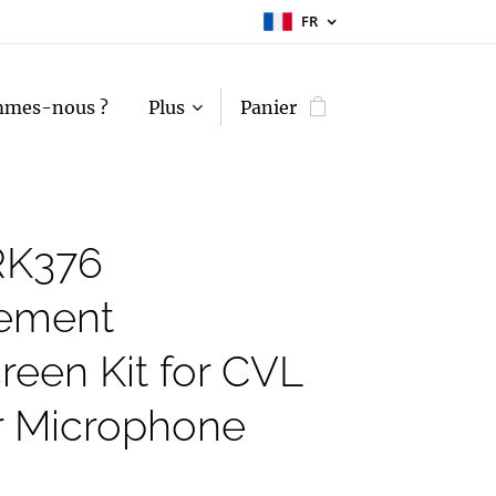
FR
mmes-nous ?
Plus
Panier
RK376
ement
een Kit for CVL
r Microphone