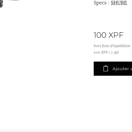
Specs :
SHURE
100
XPF
hors frais d'expédition
100 XPF / 1 qté
Ajouter 