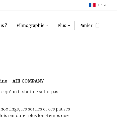
FR
s ?
Filmographie
Plus
Panier
ahine – AHI COMPANY
rce qu'un t-shirt ne suffit pas
shootings, les sorties et ces pauses
rfois par durer plus longtemps que