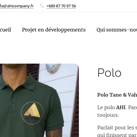
oofa@ahicompany.fr
+689 87 70 97 56
cueil
Projet en développements
Qui sommes-nou
Polo
Polo Tane & V
Le polo
AHI
. Pa
toujours.
Parfait pour les 
qui finissent pa