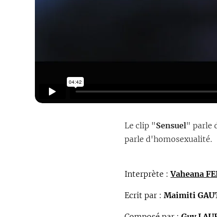
Le clip "
Sensuel
" parle 
parle d'homosexualité.
Interprète :
Vaheana F
Ecrit par :
Maimiti GA
Composé par :
Guy LAU